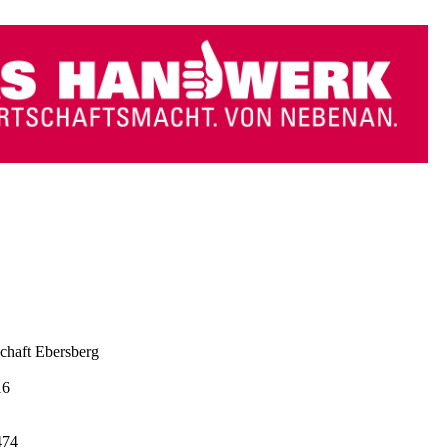
chaft Ebersberg
16
474