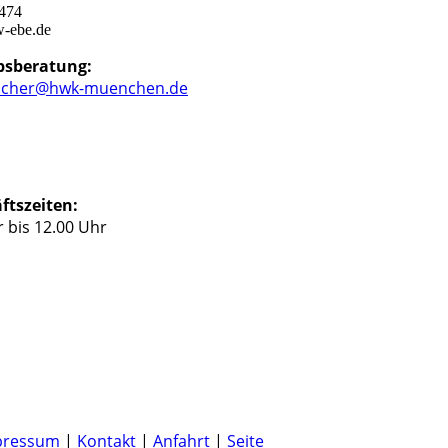
4474
w-ebe.de
ebsberatung:
locher@hwk-muenchen.de
ftszeiten:
 bis 12.00 Uhr
pressum
|
Kontakt
|
Anfahrt
|
Seite