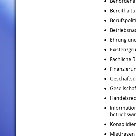
Behördena
Bereithalt
Berufspolit
Betriebsna
Ehrung und 
Existenzgr
Fachliche 
Finanzieru
Geschäfts
Gesellschaf
Handelsrec
Informatio
betriebswi
Konsolidie
Mietfragen