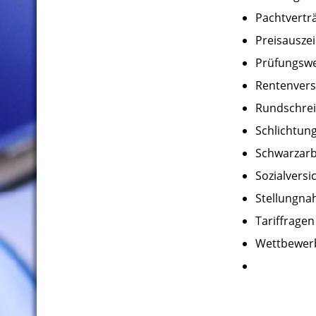
Pachtvertr
Preisausze
Prüfungsw
Rentenvers
Rundschrei
Schlichtung
Schwarzarb
Sozialvers
Stellungna
Tariffragen
Wettbewerb