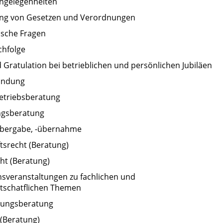
ngelegenheiten
ung von Gesetzen und Verordnungen
ische Fragen
chfolge
Gratulation bei betrieblichen und persönlichen Jubiläen
ündung
Betriebsberatung
ngsberatung
übergabe, -übernahme
tsrecht (Beratung)
ht (Beratung)
nsveranstaltungen zu fachlichen und
rtschatflichen Themen
rungsberatung
 (Beratung)